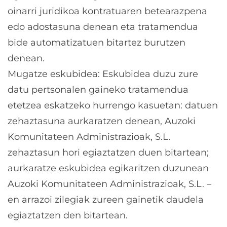
oinarri juridikoa kontratuaren betearazpena
edo adostasuna denean eta tratamendua
bide automatizatuen bitartez burutzen
denean.
Mugatze eskubidea: Eskubidea duzu zure
datu pertsonalen gaineko tratamendua
etetzea eskatzeko hurrengo kasuetan: datuen
zehaztasuna aurkaratzen denean, Auzoki
Komunitateen Administrazioak, S.L.
zehaztasun hori egiaztatzen duen bitartean;
aurkaratze eskubidea egikaritzen duzunean
Auzoki Komunitateen Administrazioak, S.L. –
en arrazoi zilegiak zureen gainetik daudela
egiaztatzen den bitartean.