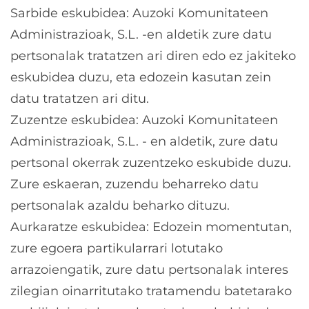
Sarbide eskubidea: Auzoki Komunitateen
Administrazioak, S.L. -en aldetik zure datu
pertsonalak tratatzen ari diren edo ez jakiteko
eskubidea duzu, eta edozein kasutan zein
datu tratatzen ari ditu.
Zuzentze eskubidea: Auzoki Komunitateen
Administrazioak, S.L. - en aldetik, zure datu
pertsonal okerrak zuzentzeko eskubide duzu.
Zure eskaeran, zuzendu beharreko datu
pertsonalak azaldu beharko dituzu.
Aurkaratze eskubidea: Edozein momentutan,
zure egoera partikularrari lotutako
arrazoiengatik, zure datu pertsonalak interes
zilegian oinarritutako tratamendu batetarako