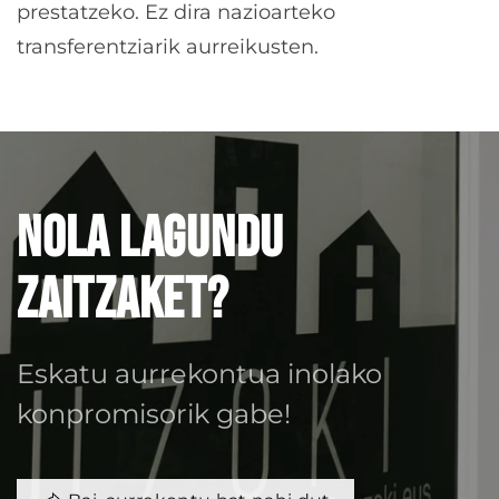
prestatzeko. Ez dira nazioarteko
transferentziarik aurreikusten.
Nola lagundu
zaitzaket?
Eskatu aurrekontua inolako
konpromisorik gabe!