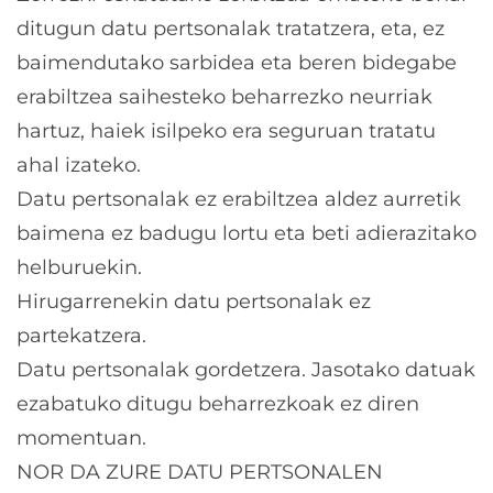
ditugun datu pertsonalak tratatzera, eta, ez
baimendutako sarbidea eta beren bidegabe
erabiltzea saihesteko beharrezko neurriak
hartuz, haiek isilpeko era seguruan tratatu
ahal izateko.
Datu pertsonalak ez erabiltzea aldez aurretik
baimena ez badugu lortu eta beti adierazitako
helburuekin.
Hirugarrenekin datu pertsonalak ez
partekatzera.
Datu pertsonalak gordetzera. Jasotako datuak
ezabatuko ditugu beharrezkoak ez diren
momentuan.
NOR DA ZURE DATU PERTSONALEN