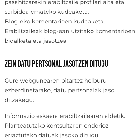
pasahitzarekin erabiltzaile profilari alta eta
sarbidea emateko kudeaketa.
Blog-eko komentarioen kudeaketa.
Erabiltzaileak blog-ean utzitako komentarioen
bidalketa eta jasotzea.
ZEIN DATU PERTSONAL JASOTZEN DITUGU
Gure webgunearen bitartez helburu
ezberdinetarako, datu pertsonalak jaso
ditzakegu:
Informazio eskaera erabiltzailearen aldetik.
Planteatutako kontsultaren ondorioz
erraztutako datuak jasoko ditugu.