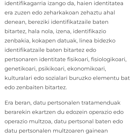
identifikagarria izango da, haien identitatea
era zuzen edo zeharkakoan zehaztu ahal
denean, bereziki identifikatzaile baten
bitartez, hala nola, izena, identifikazio
zenbakia, kokapen datuak, linea bidezko
identifikatzaile baten bitartez edo
pertsonaren identitate fisikoari, fisiologikoari,
genetikoari, psikikoari, ekonomikoari,
kulturalari edo sozialari buruzko elementu bat
edo zenbaiten bitartez.
Era beran, datu pertsonalen tratamenduak
berarekin ekartzen du edozein operazio edo
operazio multzoa, datu pertsonal baten edo
datu pertsonalen multzoaren gainean