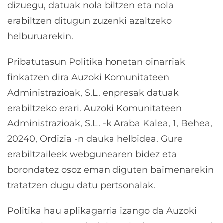
dizuegu, datuak nola biltzen eta nola
erabiltzen ditugun zuzenki azaltzeko
helburuarekin.
Pribatutasun Politika honetan oinarriak
finkatzen dira Auzoki Komunitateen
Administrazioak, S.L. enpresak datuak
erabiltzeko erari. Auzoki Komunitateen
Administrazioak, S.L. -k Araba Kalea, 1, Behea,
20240, Ordizia -n dauka helbidea. Gure
erabiltzaileek webgunearen bidez eta
borondatez osoz eman diguten baimenarekin
tratatzen dugu datu pertsonalak.
Politika hau aplikagarria izango da Auzoki