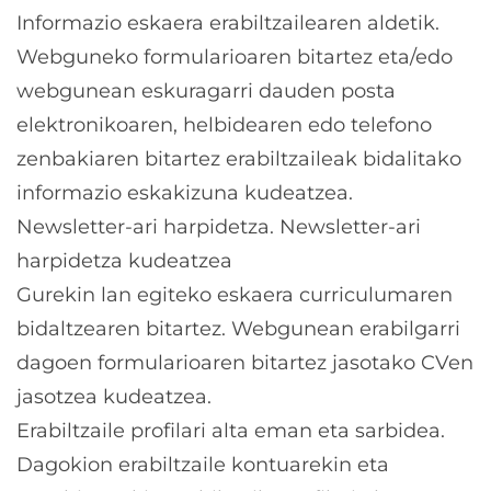
Informazio eskaera erabiltzailearen aldetik.
Webguneko formularioaren bitartez eta/edo
webgunean eskuragarri dauden posta
elektronikoaren, helbidearen edo telefono
zenbakiaren bitartez erabiltzaileak bidalitako
informazio eskakizuna kudeatzea.
Newsletter-ari harpidetza. Newsletter-ari
harpidetza kudeatzea
Gurekin lan egiteko eskaera curriculumaren
bidaltzearen bitartez. Webgunean erabilgarri
dagoen formularioaren bitartez jasotako CVen
jasotzea kudeatzea.
Erabiltzaile profilari alta eman eta sarbidea.
Dagokion erabiltzaile kontuarekin eta