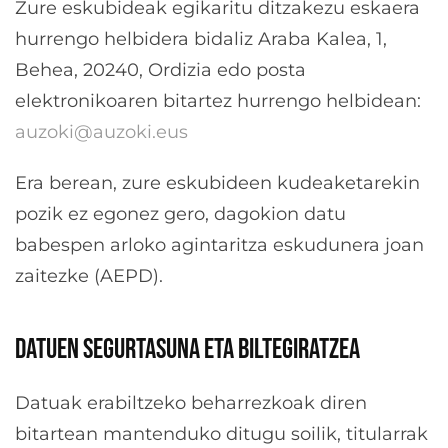
Zure eskubideak egikaritu ditzakezu eskaera
hurrengo helbidera bidaliz Araba Kalea, 1,
Behea, 20240, Ordizia edo posta
elektronikoaren bitartez hurrengo helbidean:
auzoki@auzoki.eus
Era berean, zure eskubideen kudeaketarekin
pozik ez egonez gero, dagokion datu
babespen arloko agintaritza eskudunera joan
zaitezke (AEPD).
DATUEN SEGURTASUNA ETA BILTEGIRATZEA
Datuak erabiltzeko beharrezkoak diren
bitartean mantenduko ditugu soilik, titularrak