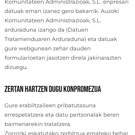
Komunitateen Administrazioak, S.L. enpresari
datuak eman izanez gero bakarrik. Auzoki
Komunitateen Administrazioak, S.L.
arduraduna izango da (Datuen
Tratamenduaren Arduraduna) eta datuak
gure webgunean zehar dauden
formularioetan jasotzen direla jakinarazten
dizuegu.
ZERTAN HARTZEN DUGU KONPROMEZUA
Gure erabiltzaileen pribatutasuna
errespetatzera eta datu pertsonalak beren
baimenarekin tratatzera.
Zorrozki eskatutako zerbitzua emateko behar