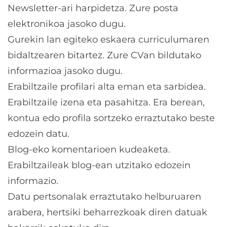
Newsletter-ari harpidetza. Zure posta
elektronikoa jasoko dugu.
Gurekin lan egiteko eskaera curriculumaren
bidaltzearen bitartez. Zure CVan bildutako
informazioa jasoko dugu.
Erabiltzaile profilari alta eman eta sarbidea.
Erabiltzaile izena eta pasahitza. Era berean,
kontua edo profila sortzeko erraztutako beste
edozein datu.
Blog-eko komentarioen kudeaketa.
Erabiltzaileak blog-ean utzitako edozein
informazio.
Datu pertsonalak erraztutako helburuaren
arabera, hertsiki beharrezkoak diren datuak