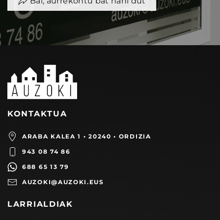
Bai, aurrekontu bat nahi dut
KONTAKTUA
ARABA KALEA 1 • 20240 • ORDIZIA
943 08 74 86
688 65 13 79
AUZOKI@AUZOKI.EUS
LARRIALDIAK