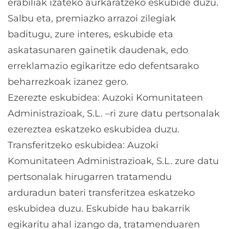
erabiliak izateko aurkaratzeko eskubide duzu.
Salbu eta, premiazko arrazoi zilegiak
baditugu, zure interes, eskubide eta
askatasunaren gainetik daudenak, edo
erreklamazio egikaritze edo defentsarako
beharrezkoak izanez gero.
Ezerezte eskubidea: Auzoki Komunitateen
Administrazioak, S.L. –ri zure datu pertsonalak
ezereztea eskatzeko eskubidea duzu.
Transferitzeko eskubidea: Auzoki
Komunitateen Administrazioak, S.L. zure datu
pertsonalak hirugarren tratamendu
arduradun bateri transferitzea eskatzeko
eskubidea duzu. Eskubide hau bakarrik
egikaritu ahal izango da, tratamenduaren