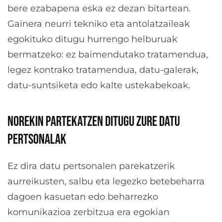
bere ezabapena eska ez dezan bitartean.
Gainera neurri tekniko eta antolatzaileak
egokituko ditugu hurrengo helburuak
bermatzeko: ez baimendutako tratamendua,
legez kontrako tratamendua, datu-galerak,
datu-suntsiketa edo kalte ustekabekoak.
NOREKIN PARTEKATZEN DITUGU ZURE DATU
PERTSONALAK
Ez dira datu pertsonalen parekatzerik
aurreikusten, salbu eta legezko betebeharra
dagoen kasuetan edo beharrezko
komunikazioa zerbitzua era egokian