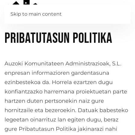
Skip to main content
Pribatutasun politika
Auzoki Komunitateen Administrazioak, S.L.
enpresan informazioren gardentasuna
ezinbestekoa da. Horrela ezartzen dugu
konfiantzazko harremana proiektuetan parte
hartzen duten pertsonekin naiz gure
hornitzaile eta bezeroekin. Datuak babesteko
legeetan oinarrituz lan egiten dugu, beraz
gure Pribatutasun Politika jakinarazi nahi