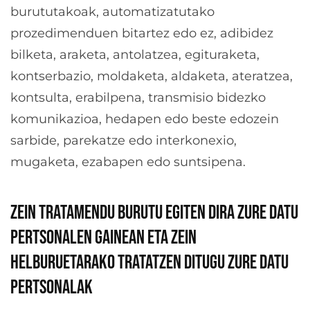
burututakoak, automatizatutako
prozedimenduen bitartez edo ez, adibidez
bilketa, araketa, antolatzea, egituraketa,
kontserbazio, moldaketa, aldaketa, ateratzea,
kontsulta, erabilpena, transmisio bidezko
komunikazioa, hedapen edo beste edozein
sarbide, parekatze edo interkonexio,
mugaketa, ezabapen edo suntsipena.
ZEIN TRATAMENDU BURUTU EGITEN DIRA ZURE DATU
PERTSONALEN GAINEAN ETA ZEIN
HELBURUETARAKO TRATATZEN DITUGU ZURE DATU
PERTSONALAK