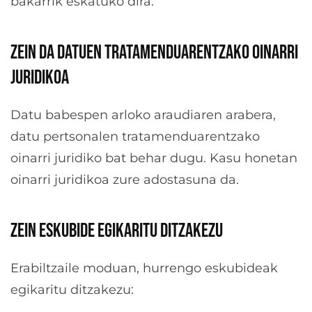
bakarrik eskatuko dira.
ZEIN DA DATUEN TRATAMENDUARENTZAKO OINARRI
JURIDIKOA
Datu babespen arloko araudiaren arabera,
datu pertsonalen tratamenduarentzako
oinarri juridiko bat behar dugu. Kasu honetan
oinarri juridikoa zure adostasuna da.
ZEIN ESKUBIDE EGIKARITU DITZAKEZU
Erabiltzaile moduan, hurrengo eskubideak
egikaritu ditzakezu: