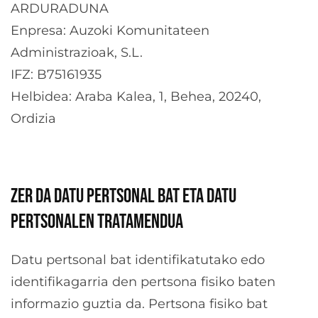
ARDURADUNA
Enpresa: Auzoki Komunitateen
Administrazioak, S.L.
IFZ: B75161935
Helbidea: Araba Kalea, 1, Behea, 20240,
Ordizia
ZER DA DATU PERTSONAL BAT ETA DATU
PERTSONALEN TRATAMENDUA
Datu pertsonal bat identifikatutako edo
identifikagarria den pertsona fisiko baten
informazio guztia da. Pertsona fisiko bat